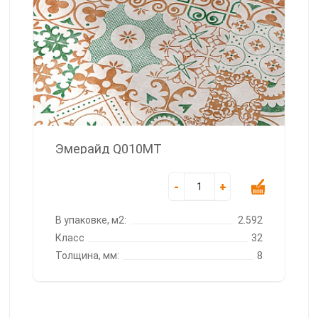
Эмерайд Q010MT
-
+
В упаковке, м2:
2.592
Класс
32
Толщина, мм:
8