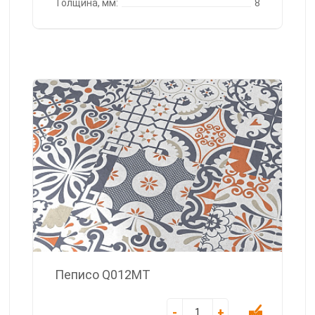
Толщина, мм:
8
Пеписо Q012MT
-
+