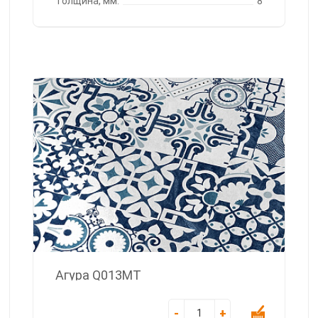
Толщина, мм:
8
Агура Q013MT
-
+